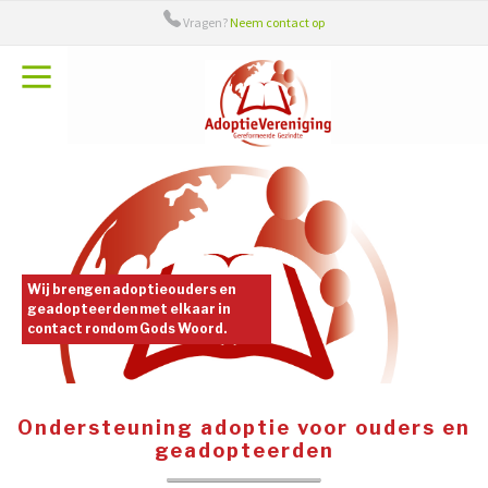
Vragen?
Neem contact op
Over ons
Bestuur
Adieu
Adoptiecontact
Handige links
Wij brengen adoptieouders en
geadopteerden met elkaar in
contact rondom Gods Woord.
Ondersteuning adoptie voor ouders en
geadopteerden