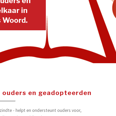
ouders en
lkaar in
 Woord.
r ouders en geadopteerden
indte - helpt en ondersteunt ouders voor,