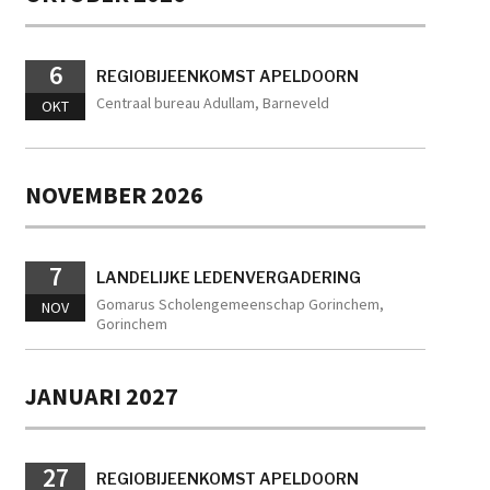
6
REGIOBIJEENKOMST APELDOORN
Centraal bureau Adullam, Barneveld
OKT
NOVEMBER 2026
7
LANDELIJKE LEDENVERGADERING
Gomarus Scholengemeenschap Gorinchem,
NOV
Gorinchem
JANUARI 2027
27
REGIOBIJEENKOMST APELDOORN