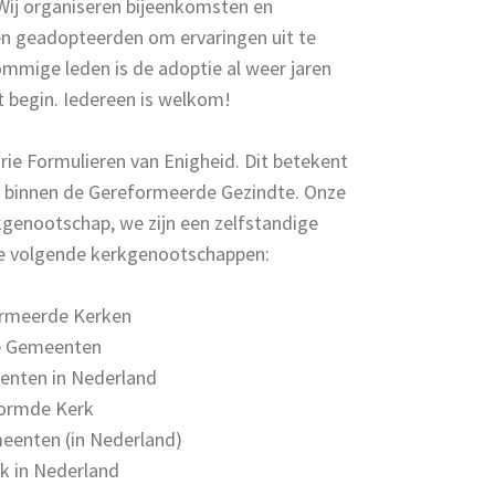
 Wij organiseren bijeenkomsten en
n geadopteerden om ervaringen uit te
mmige leden is de adoptie al weer jaren
t begin. Iedereen is welkom!
rie Formu­lieren van Enigheid. Dit betekent
 binnen de Gerefor­meerde Gezindte. Onze
kgenootschap, we zijn een zelfstandige
de volgende kerkgenootschappen:
formeerde Kerken
e Gemeenten
nten in Nederland
vormde Kerk
enten (in Nederland)
k in Nederland