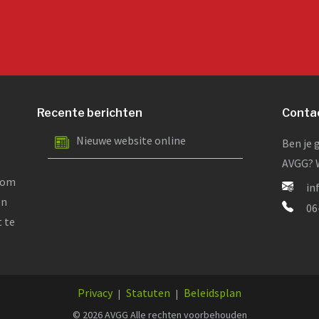
Recente berichten
Conta
Nieuwe website online
Ben je 
AVGG? W
dom
in
en
06
t te
Privacy
Statuten
Beleidsplan
|
|
© 2026 AVGG Alle rechten voorbehouden