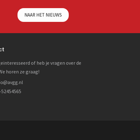
NAAR HET NIEUWS
ct
geïnteresseerd of heb je vragen over de
e horen ze graag!
fo@avgg.nl
-52454565