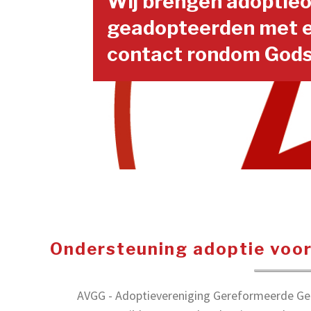
Wij brengen adoptie
geadopteerden met e
contact rondom Gods
Ondersteuning adoptie voo
AVGG - Adoptievereniging Gereformeerde Gez